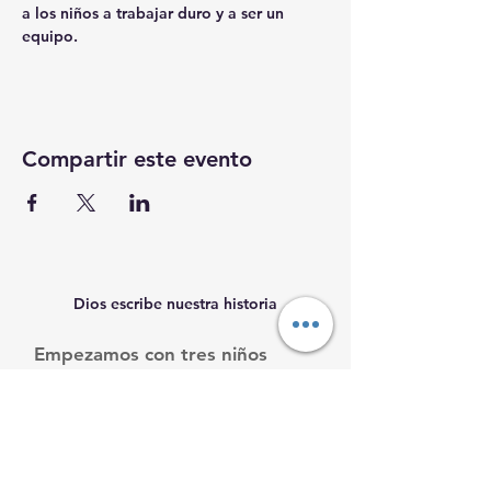
a los niños a trabajar duro y a ser un 
equipo. 
Compartir este evento
Dios escribe nuestra historia
Empezamos con tres niños
necesitados, y seguimos
creciendo.
Ayúdanos a ayudarles.
Email
:
info@mamacleosboys.org