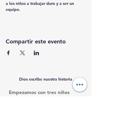
a los niños a trabajar duro y a ser un 
equipo. 
Compartir este evento
Dios escribe nuestra historia
Empezamos con tres niños
necesitados, y seguimos
creciendo.
Ayúdanos a ayudarles.
Email
:
info@mamacleosboys.org