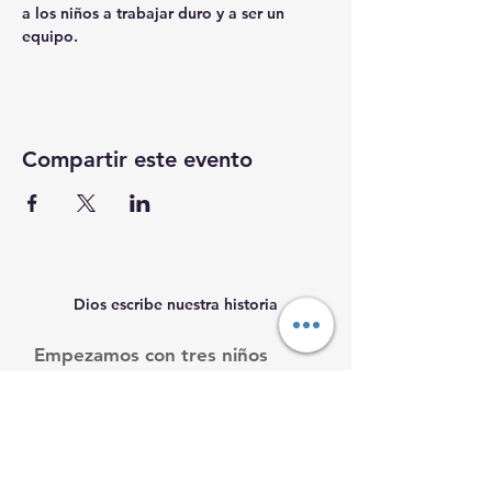
a los niños a trabajar duro y a ser un 
equipo. 
Compartir este evento
Dios escribe nuestra historia
Empezamos con tres niños
necesitados, y seguimos
creciendo.
Ayúdanos a ayudarles.
Email
:
info@mamacleosboys.org