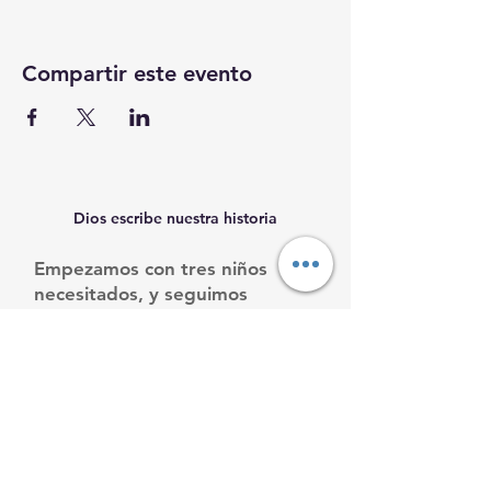
Compartir este evento
Dios escribe nuestra historia
Empezamos con tres niños
necesitados, y seguimos
creciendo.
Ayúdanos a ayudarles.
Email
:
info@mamacleosboys.org
Teléfone
:
33 1118 8290
Organización benéfica registrada