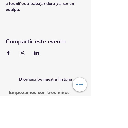
a los niños a trabajar duro y a ser un 
equipo. 
Compartir este evento
Dios escribe nuestra historia
Empezamos con tres niños
necesitados, y seguimos
creciendo.
Ayúdanos a ayudarles.
Email
:
info@mamacleosboys.org