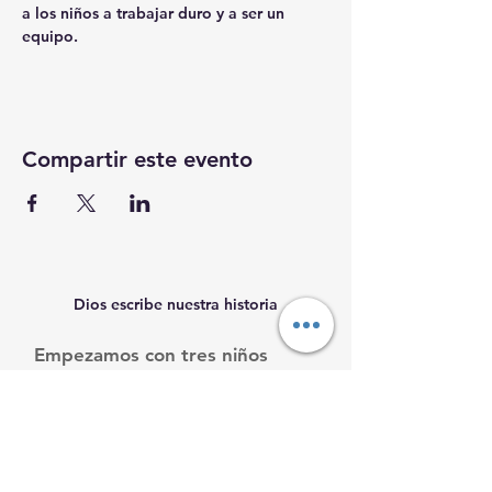
a los niños a trabajar duro y a ser un 
equipo. 
Compartir este evento
Dios escribe nuestra historia
Empezamos con tres niños
necesitados, y seguimos
creciendo.
Ayúdanos a ayudarles.
Email
:
info@mamacleosboys.org