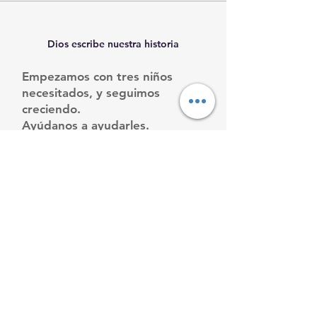
Dios escribe nuestra historia
Empezamos con tres niños
necesitados, y seguimos
creciendo.
Ayúdanos a ayudarles.
Email
:
info@mamacleosboys.org
Teléfone
:
33 1118 8290
Organización benéfica registrada
© 2023 por Hogar de Niños de Mama Cleo.
Desarrollado y asegurado por
Wix
|
Condiciones
de uso
|
política de privacidad
Inicio